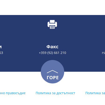
и
Факс
53
+359 (92) 661 210
r
ГОРЕ
нно правосъдие
Политика за достъпност
Политика з