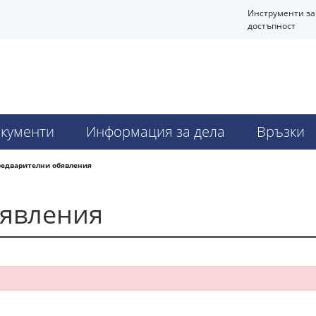
Инструменти за
достъпност
кументи
Информация за дела
Връзки
редварителни обявления
бявления